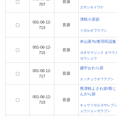
音源
707
エサシオイワケ
津軽小原節
001-06-12-
音源
713
ツガルオワラブシ
米山甚句/奥羽民謡集
001-06-12-
音源
715
ヨネヤマジンク オウウ
ヨウシュウ
越中おわら節
001-06-12-
音源
717
エッチュウオワラブシ
舊津軽よされ節/舊じ
んがら節
001-06-12-
音源
719
キュウツガルヨサレブシ
ュウジョンガラブシ