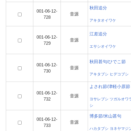
秋田追分
001-06-12-
音源
728
アキタオイワケ
江差追分
001-06-12-
音源
729
エサシオイワケ
秋田甚句/ひでこ節
001-06-12-
音源
730
アキタブシ ヒデコブシ
よされ節/津軽小原節
001-06-12-
音源
732
ヨサレブシ ツガルオワ
シ
博多節/米山甚句
001-06-12-
音源
733
ハカタブシ ヨネヤマジ