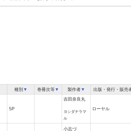
種別
▼
巻冊次等
▼
製作者
▼
出版・発行・販売
吉田奈良丸
SP
ローヤル
ヨシダナラマ
ル
小志づ