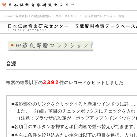
home
収蔵資料
収蔵資料検索データベースARTIZE
田邉氏寄贈コレクション
音源
音源
3392
検索の結果以下の
件のレコードがヒットしました
■名称部分のリンクをクリックすると新規ウインドウに詳し
また、「詳細」項目のチェックボックスにチェックを入れ
（注意：ブラウザの設定が「ポップアップウインドウをブ
■各項目の▼ボタンを押すと項目内容で並べ替えができます
■さらに条件を絞り込みたい場合は以下の項目を選択、入力