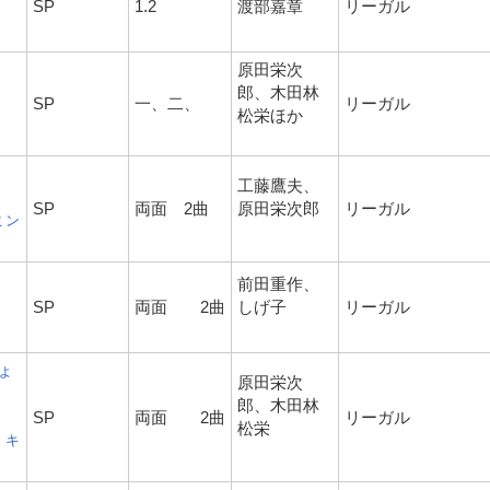
SP
1.2
渡部嘉章
リーガル
原田栄次
郎、木田林
SP
一、二、
リーガル
松栄ほか
工藤鷹夫、
SP
両面 2曲
原田栄次郎
リーガル
ミン
前田重作、
SP
両面 2曲
しげ子
リーガル
ょ
原田栄次
郎、木田林
SP
両面 2曲
リーガル
松栄
 キ