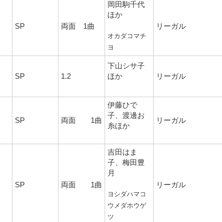
岡田駒千代
ほか
SP
両面 1曲
リーガル
オカダコマチ
ヨ
下山シサ子
SP
1.2
ほか
リーガル
伊藤ひで
子、渡邊お
SP
両面 1曲
リーガル
糸ほか
吉田はま
子、梅田豊
月
SP
両面 1曲
リーガル
ヨシダハマコ
ウメダホウゲ
ツ