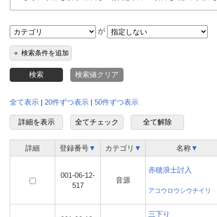
が
全て表示
|
20件ずつ表示
|
50件ずつ表示
詳細
登録番号
▼
カテゴリ
▼
名称
▼
赤穂浪士討入
001-06-12-
音源
517
アコウロウシウチイリ
三下り