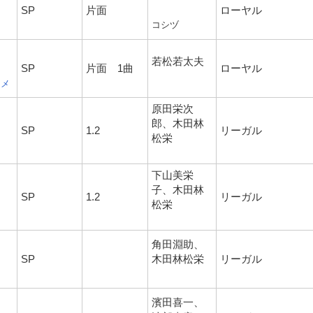
SP
片面
ローヤル
コシヅ
若松若太夫
SP
片面 1曲
ローヤル
ヒメ
原田栄次
郎、木田林
SP
1.2
リーガル
松栄
下山美栄
子、木田林
SP
1.2
リーガル
松栄
角田淵助、
SP
木田林松栄
リーガル
濱田喜一、